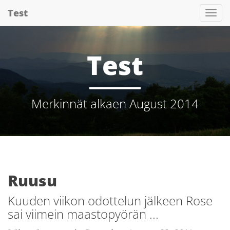
Skip
Test
Tog
to
Nav
main
content
Test
Merkinnät alkaen August 2014
Ruusu
Kuuden viikon odottelun jälkeen Rose
sai viimein maastopyörän ...