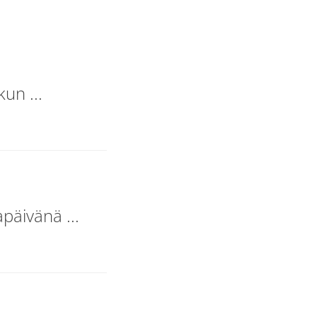
kun ...
päivänä ...