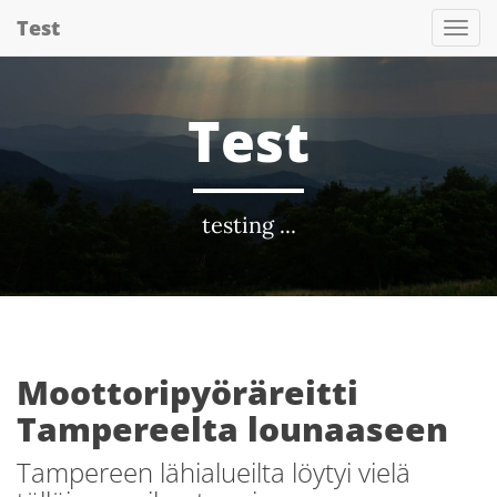
Skip
Test
Tog
to
Nav
main
content
Test
testing ...
Moottoripyöräreitti
Tampereelta lounaaseen
Tampereen lähialueilta löytyi vielä