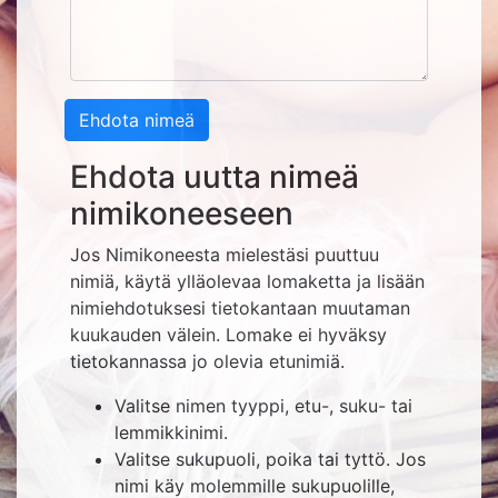
Ehdota nimeä
Ehdota uutta nimeä
nimikoneeseen
Jos Nimikoneesta mielestäsi puuttuu
nimiä, käytä ylläolevaa lomaketta ja lisään
nimiehdotuksesi tietokantaan muutaman
kuukauden välein. Lomake ei hyväksy
tietokannassa jo olevia etunimiä.
Valitse nimen tyyppi, etu-, suku- tai
lemmikkinimi.
Valitse sukupuoli, poika tai tyttö. Jos
nimi käy molemmille sukupuolille,